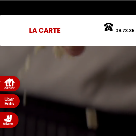
LA CARTE
09.73.35.
T
s