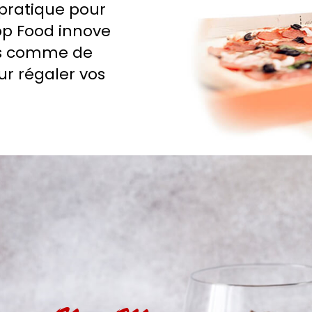
pratique pour
op Food innove
zas comme de
ur régaler vos