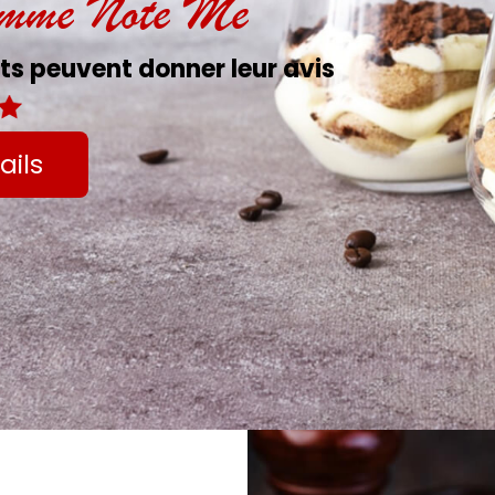
amme Note Me
s peuvent donner leur avis
ails