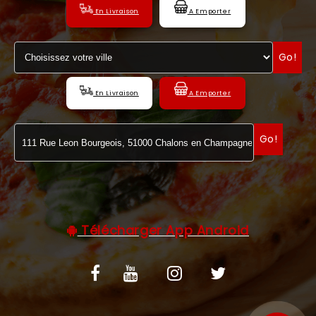
En Livraison
A Emporter
C.G.V
Go!
En Livraison
A Emporter
Go!
Télécharger App Android