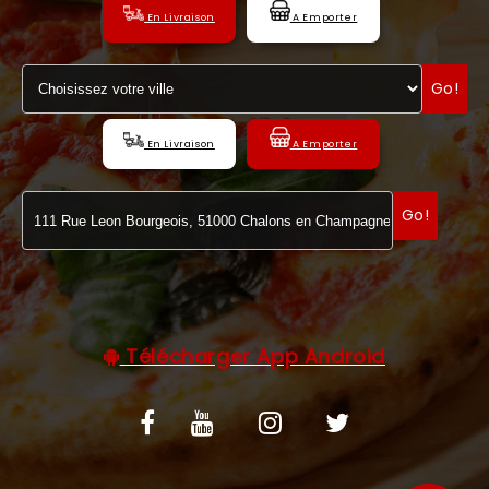
En Livraison
A Emporter
C.G.V
Go!
En Livraison
A Emporter
Go!
Télécharger App Android