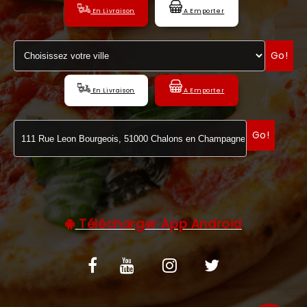
En Livraison
A Emporter
C.G.V
Go!
En Livraison
A Emporter
Go!
Télécharger App Android