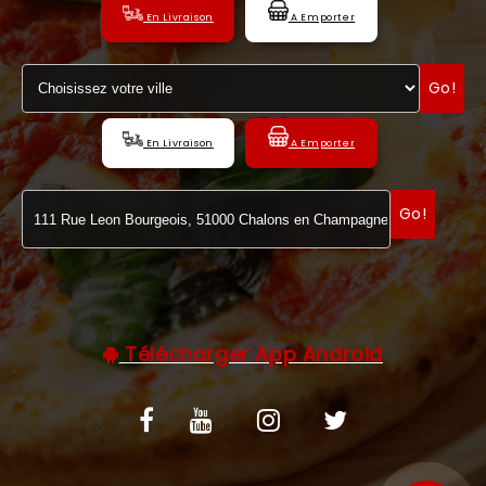
En Livraison
A Emporter
C.G.V
Go!
En Livraison
A Emporter
Go!
Télécharger App Android