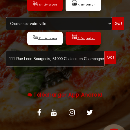
En Livraison
A Emporter
C.G.V
Go!
En Livraison
A Emporter
Go!
Télécharger App Android