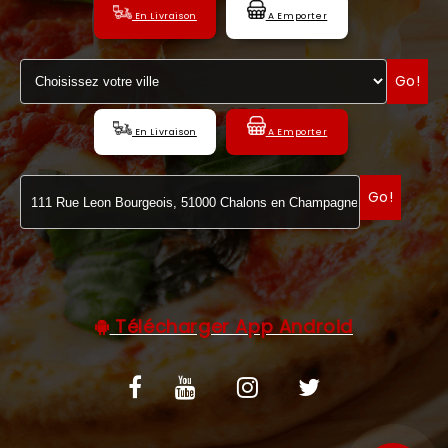
En Livraison
A Emporter
C.G.V
Go!
En Livraison
A Emporter
Go!
Télécharger App Android