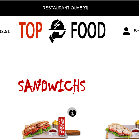
RESTAURANT OUVERT
Se 
92.91
SANDWICHS