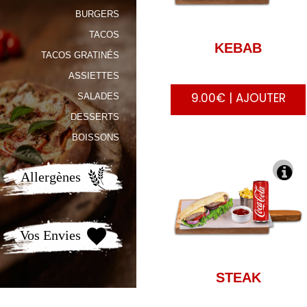
BURGERS
TACOS
KEBAB
TACOS GRATINÉS
ASSIETTES
9.00€ | AJOUTER
SALADES
DESSERTS
BOISSONS
Allergènes
Vos Envies
STEAK