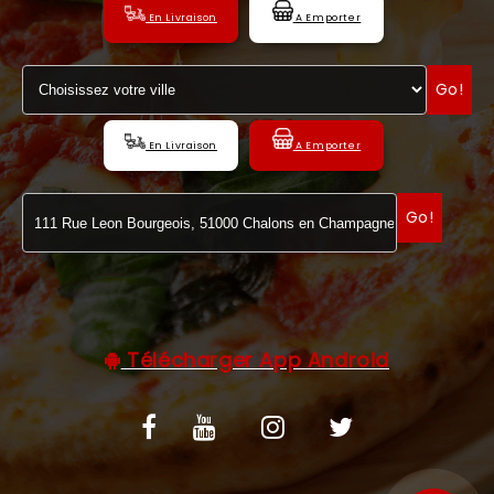
En Livraison
A Emporter
C.G.V
Go!
En Livraison
A Emporter
Go!
Télécharger App Android