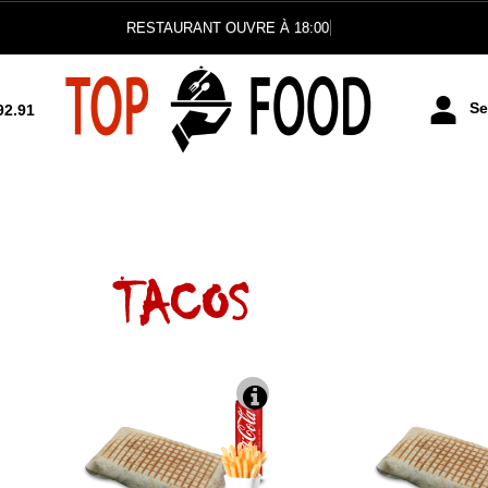
RESTAURANT OUVRE À 18:00
Se 
92.91
TACOS