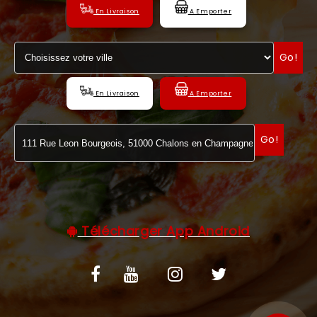
En Livraison
A Emporter
C.G.V
Go!
En Livraison
A Emporter
Go!
Télécharger App Android